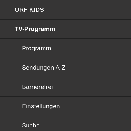
ORF KIDS
TV-Programm
Programm
Sendungen von A bis Z
Sendungen A-Z
Barrierefrei
Barrierefrei
Einstellungen
Suche