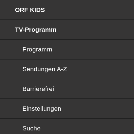
ORF KIDS
TV-Programm
Programm
Sendungen von A bis Z
Sendungen A-Z
Barrierefrei
Barrierefrei
Einstellungen
Suche