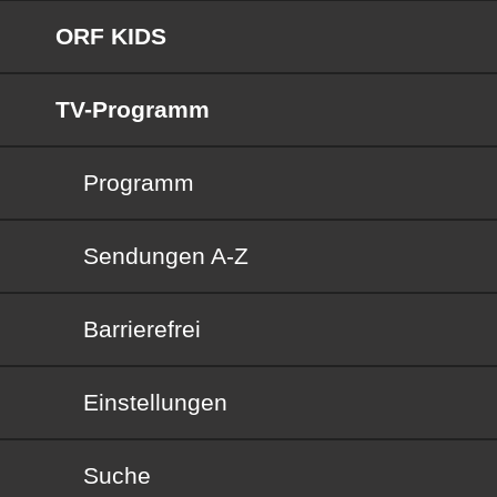
ORF KIDS
TV-Programm
Programm
Sendungen von A bis Z
Sendungen A-Z
Barrierefrei
Barrierefrei
Einstellungen
Suche