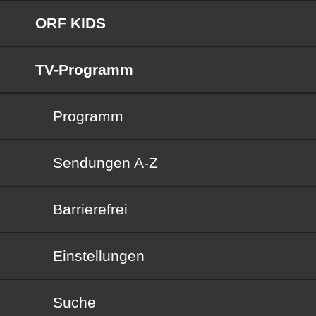
ORF KIDS
TV-Programm
Programm
Sendungen von A bis Z
Sendungen A-Z
Barrierefrei
Barrierefrei
Einstellungen
Suche