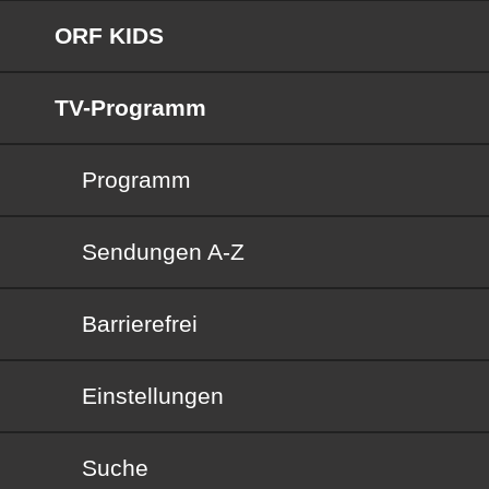
ORF KIDS
TV-Programm
Programm
Sendungen von A bis Z
Sendungen A-Z
Barrierefrei
Barrierefrei
Einstellungen
Suche