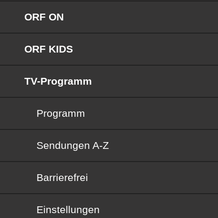
ORF ON
ORF KIDS
TV-Programm
Programm
Sendungen von A bis Z
Sendungen A-Z
Barrierefrei
Barrierefrei
Einstellungen