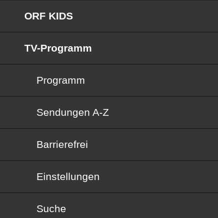
ORF KIDS
TV-Programm
Programm
Sendungen von A bis Z
Sendungen A-Z
Barrierefrei
Barrierefrei
Einstellungen
Suche