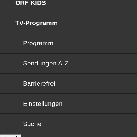
ORF KIDS
TV-Programm
Programm
Sendungen von A bis Z
Sendungen A-Z
Barrierefrei
Barrierefrei
Einstellungen
Suche