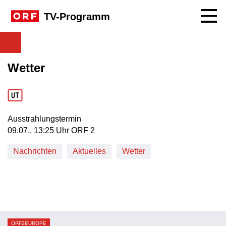
Navig
TV-Programm
Wetter
Ausstrahlungstermin
09. Juli, 13:25 Uhr in ORF 2
09.07., 13:25 Uhr ORF 2
Nachrichten
Aktuelles
Wetter
ORF2EUROPE