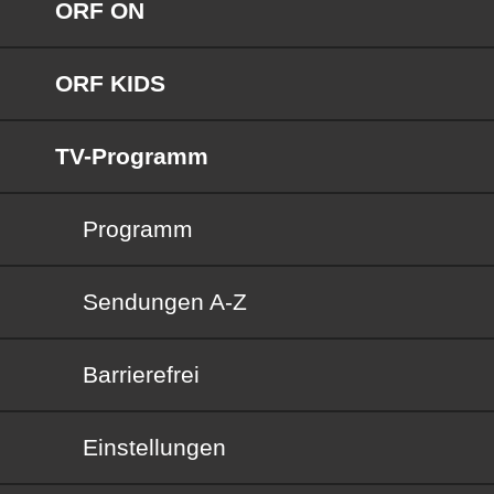
ORF ON
ORF KIDS
TV-Programm
Programm
Sendungen von A bis Z
Sendungen A-Z
Barrierefrei
Barrierefrei
Einstellungen