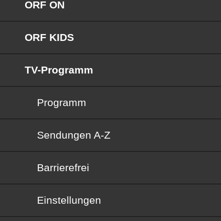
ORF ON
ORF KIDS
TV-Programm
Programm
Sendungen von A bis Z
Sendungen A-Z
Barrierefrei
Barrierefrei
Einstellungen