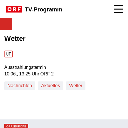
Navig
TV-Programm
Wetter
Ausstrahlungstermin
10. Juni, 13:25 Uhr in ORF 2
10.06., 13:25 Uhr ORF 2
Nachrichten
Aktuelles
Wetter
ORF2EUROPE