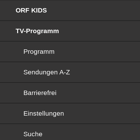
ORF KIDS
TV-Programm
Programm
Sendungen von A bis Z
Sendungen A-Z
Barrierefrei
Barrierefrei
Einstellungen
Suche