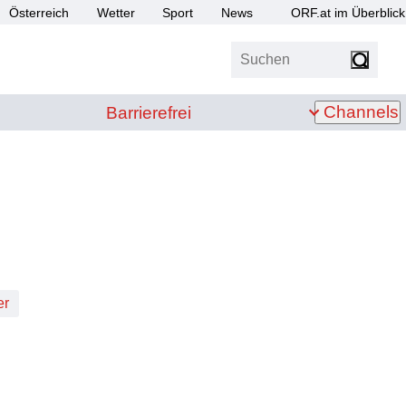
Österreich
Wetter
Sport
News
ORF.at im Überblick
Suchen
bis Z
Barrierefrei
Channels
Barrierefrei
er