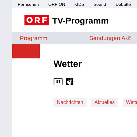
Fernsehen
ORF ON
KIDS
Sound
Debatte
TV-Programm
Sendungen von A 
Programm
Sendungen A-Z
Wetter
Nachrichten
Aktuelles
Wett