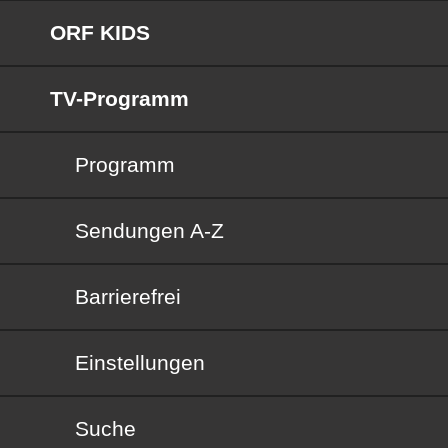
ORF KIDS
TV-Programm
Programm
Sendungen von A bis Z
Sendungen A-Z
Barrierefrei
Barrierefrei
Einstellungen
Suche