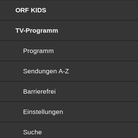
ORF KIDS
TV-Programm
Programm
Sendungen von A bis Z
Sendungen A-Z
Barrierefrei
Barrierefrei
Einstellungen
Suche