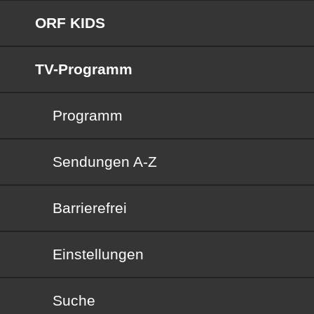
ORF KIDS
TV-Programm
Programm
Sendungen von A bis Z
Sendungen A-Z
Barrierefrei
Barrierefrei
Einstellungen
Suche