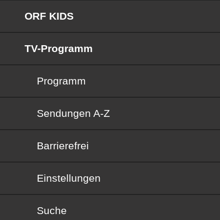
ORF KIDS
TV-Programm
Programm
Sendungen von A bis Z
Sendungen A-Z
Barrierefrei
Barrierefrei
Einstellungen
Suche