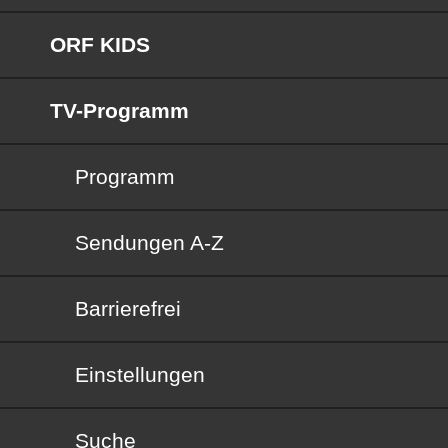
ORF KIDS
TV-Programm
Programm
Sendungen von A bis Z
Sendungen A-Z
Barrierefrei
Barrierefrei
Einstellungen
Suche