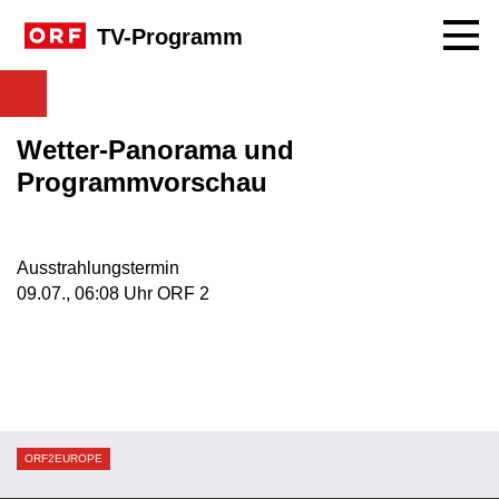
Navig
TV-Programm
Wetter-Panorama und
Programmvorschau
Ausstrahlungstermin
09. Juli, 06:08 Uhr in ORF 2
09.07., 06:08 Uhr ORF 2
ORF2EUROPE