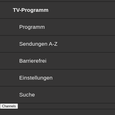
TV-Programm
Programm
Sendungen von A bis Z
Sendungen A-Z
Barrierefrei
Barrierefrei
Einstellungen
Suche
Channels