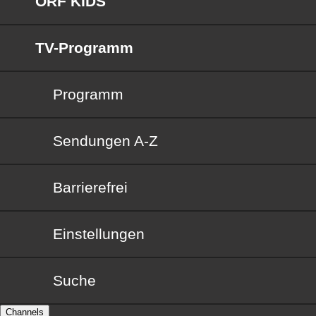
ORF KIDS
TV-Programm
Programm
Sendungen von A bis Z
Sendungen A-Z
Barrierefrei
Barrierefrei
Einstellungen
Suche
Channels