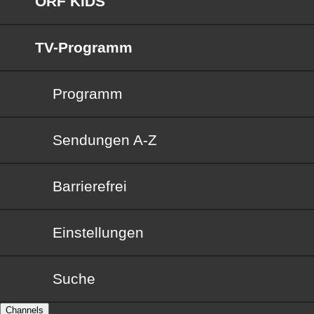
ORF KIDS
TV-Programm
Programm
Sendungen von A bis Z
Sendungen A-Z
Barrierefrei
Barrierefrei
Einstellungen
Suche
Channels