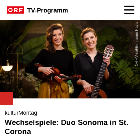
Navig
TV-Programm
ORF/V-set/Benjamin Paya
kulturMontag
Wechselspiele: Duo Sonoma in St.
Corona