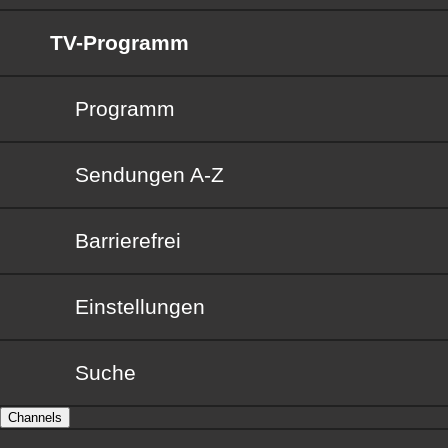
TV-Programm
Programm
Sendungen von A bis Z
Sendungen A-Z
Barrierefrei
Barrierefrei
Einstellungen
Suche
Channels