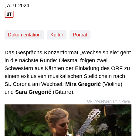
, AUT
2024
Produktionsland: AUT
Produktionsjahr: 2024
Dokumentation
Kultur
Porträt
Das Gesprächs-Konzertformat „Wechselspiele“ geht
in die nächste Runde: Diesmal folgen zwei
Schwestern aus Kärnten der Einladung des ORF zu
einem exklusiven musikalischen Stelldichein nach
St. Corona am Wechsel:
Mira Gregorič
(Violine)
und
Sara Gregorič
(Gitarre).
ORF/V-set/Benjamin Paya