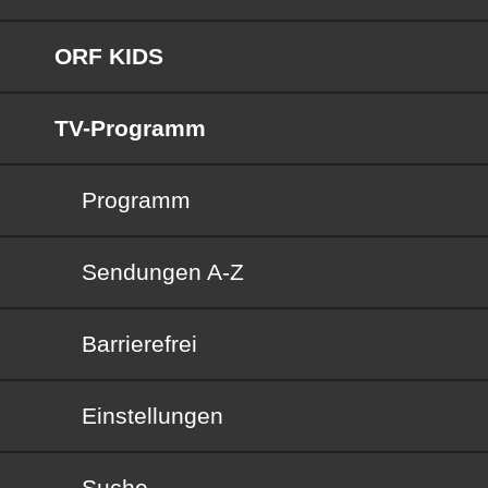
ORF KIDS
TV-Programm
Programm
Sendungen von A bis Z
Sendungen A-Z
Barrierefrei
Barrierefrei
Einstellungen
Suche