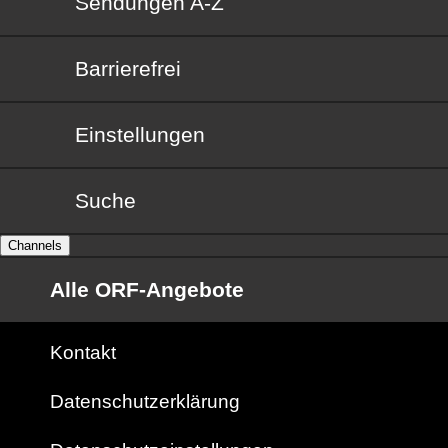
Sendungen von A bis Z
Sendungen A-Z
Barrierefrei
Barrierefrei
Einstellungen
Suche
Channels
Alle ORF-Angebote
Kontakt
Datenschutzerklärung