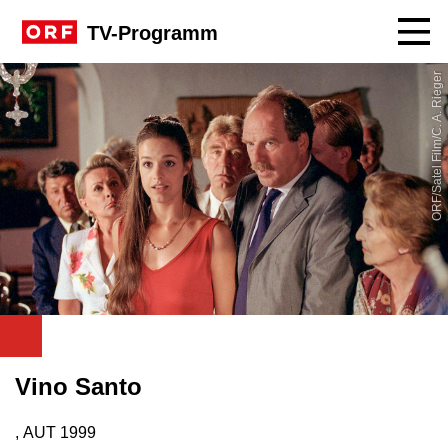
Navig
TV-Programm
ORF/Satel Film/C. A. Rieger
Vino Santo
, AUT
1999
Produktionsland: AUT
Produktionsjahr: 1999