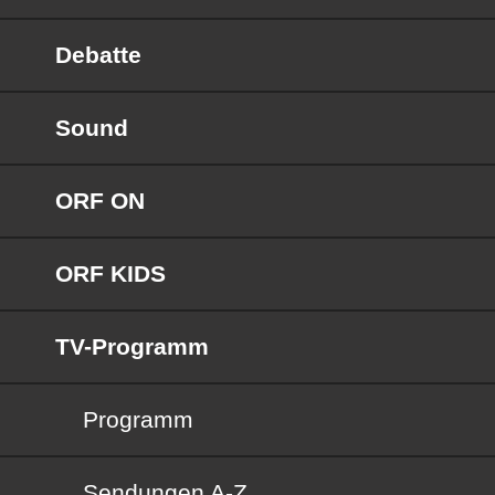
Debatte
Sound
ORF ON
ORF KIDS
TV-Programm
Programm
Sendungen von A bis Z
Sendungen A-Z