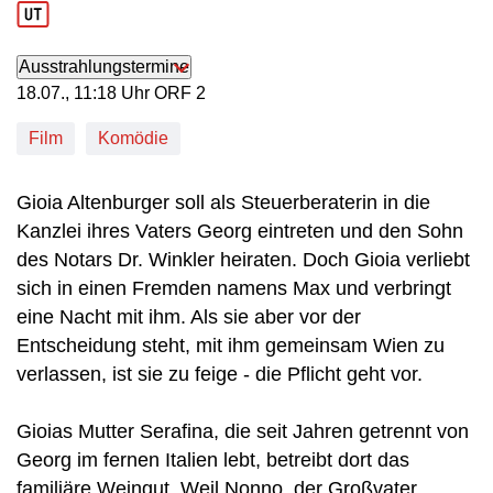
Ausstrahlungstermine
18. Juli, 11:18 Uhr in ORF 2
18.07., 11:18 Uhr ORF 2
Film
Komödie
Gioia Altenburger soll als Steuerberaterin in die
Kanzlei ihres Vaters Georg eintreten und den Sohn
des Notars Dr. Winkler heiraten. Doch Gioia verliebt
sich in einen Fremden namens Max und verbringt
eine Nacht mit ihm. Als sie aber vor der
Entscheidung steht, mit ihm gemeinsam Wien zu
verlassen, ist sie zu feige - die Pflicht geht vor.
Gioias Mutter Serafina, die seit Jahren getrennt von
Georg im fernen Italien lebt, betreibt dort das
familiäre Weingut. Weil Nonno, der Großvater