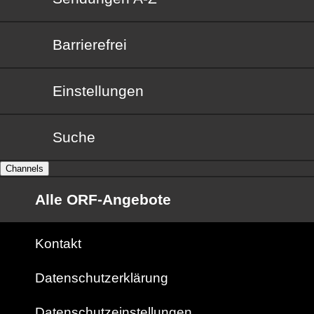
Barrierefrei
Barrierefrei
Einstellungen
Suche
Channels
Alle ORF-Angebote
Kontakt
Datenschutzerklärung
Datenschutzeinstellungen