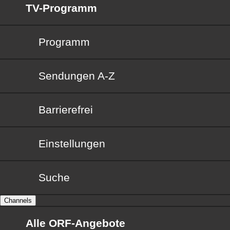
TV-Programm
Programm
Sendungen von A bis Z
Sendungen A-Z
Barrierefrei
Barrierefrei
Einstellungen
Suche
Channels
Alle ORF-Angebote