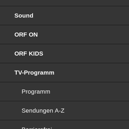
Sound
ORF ON
ORF KIDS
TV-Programm
Programm
Sendungen von A bis Z
Sendungen A-Z