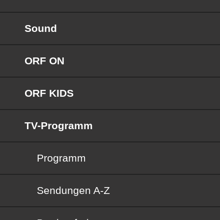
Sound
ORF ON
ORF KIDS
TV-Programm
Programm
Sendungen von A bis Z
Sendungen A-Z