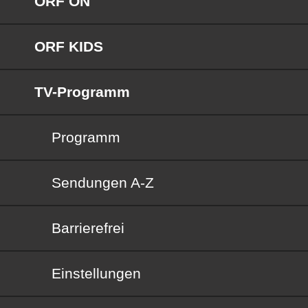
ORF ON
ORF KIDS
TV-Programm
Programm
Sendungen von A bis Z
Sendungen A-Z
Barrierefrei
Barrierefrei
Einstellungen