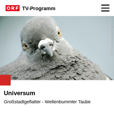
Navig
TV-Programm
ORF/Maramedia/Fergus Gill
Universum
Großstadtgeflatter - Weltenbummler Taube