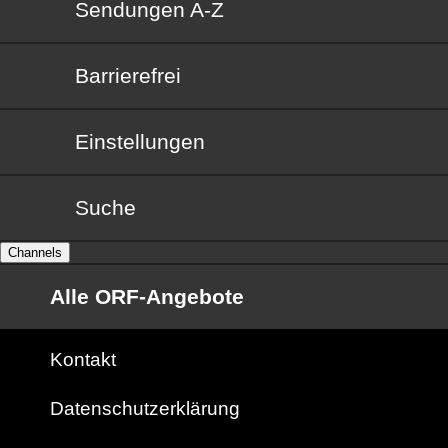
Sendungen von A bis Z
Sendungen A-Z
Barrierefrei
Barrierefrei
Einstellungen
Suche
Channels
Alle ORF-Angebote
Kontakt
Datenschutzerklärung