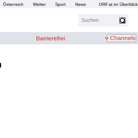
Österreich
Wetter
Sport
News
ORF.at im Überblick
Suchen
bis Z
Barrierefrei
Channels
Barrierefrei
n