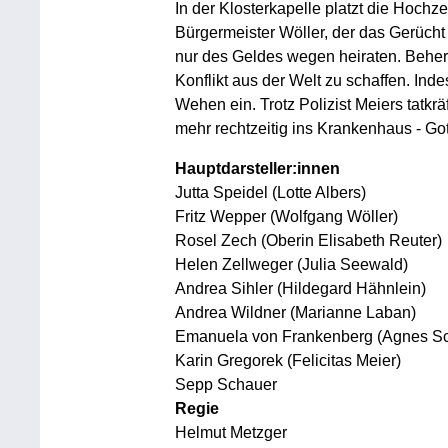
In der Klosterkapelle platzt die Hochz
Bürgermeister Wöller, der das Gerücht 
nur des Geldes wegen heiraten. Beherz
Konflikt aus der Welt zu schaffen. Ind
Wehen ein. Trotz Polizist Meiers tatkrä
mehr rechtzeitig ins Krankenhaus - Got
Hauptdarsteller:innen
Jutta Speidel (Lotte Albers)
Fritz Wepper (Wolfgang Wöller)
Rosel Zech (Oberin Elisabeth Reuter)
Helen Zellweger (Julia Seewald)
Andrea Sihler (Hildegard Hähnlein)
Andrea Wildner (Marianne Laban)
Emanuela von Frankenberg (Agnes S
Karin Gregorek (Felicitas Meier)
Sepp Schauer
Regie
Helmut Metzger