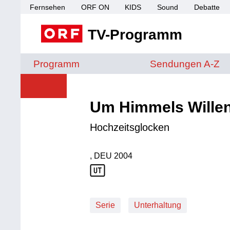
Fernsehen
ORF ON
KIDS
Sound
Debatte
TV-Programm
Sendungen von A 
Programm
Sendungen A-Z
Um Himmels Wille
Hochzeitsglocken
, DEU
2004
Produktionsland: DEU
Produktionsjahr: 2004
Serie
Unterhaltung