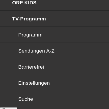
ORF KIDS
TV-Programm
Programm
Sendungen von A bis Z
Sendungen A-Z
Barrierefrei
Barrierefrei
Einstellungen
Suche