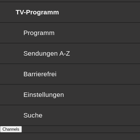
TV-Programm
Programm
Sendungen von A bis Z
Sendungen A-Z
Barrierefrei
Barrierefrei
Einstellungen
Suche
Channels