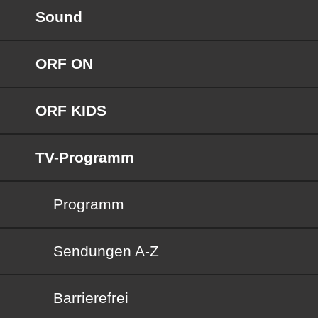
Sound
ORF ON
ORF KIDS
TV-Programm
Programm
Sendungen von A bis Z
Sendungen A-Z
Barrierefrei
Barrierefrei