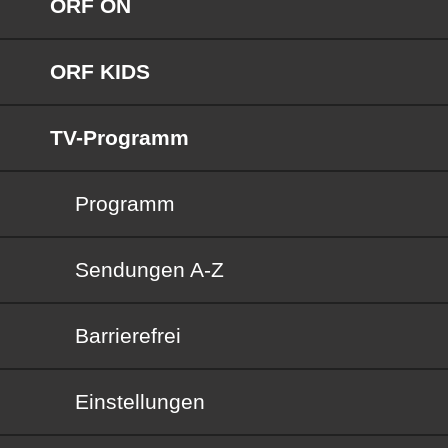
ORF ON
ORF KIDS
TV-Programm
Programm
Sendungen von A bis Z
Sendungen A-Z
Barrierefrei
Barrierefrei
Einstellungen