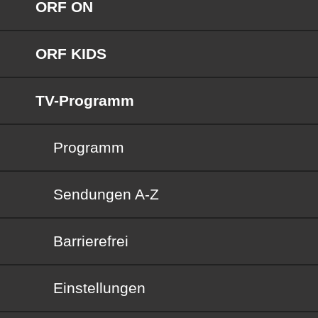
ORF ON
ORF KIDS
TV-Programm
Programm
Sendungen von A bis Z
Sendungen A-Z
Barrierefrei
Barrierefrei
Einstellungen