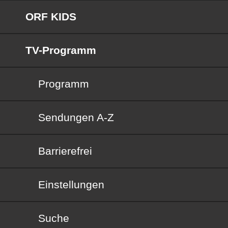
ORF KIDS
TV-Programm
Programm
Sendungen von A bis Z
Sendungen A-Z
Barrierefrei
Barrierefrei
Einstellungen
Suche