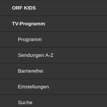
ORF KIDS
TV-Programm
Programm
Sendungen von A bis Z
Sendungen A-Z
Barrierefrei
Barrierefrei
Einstellungen
Suche