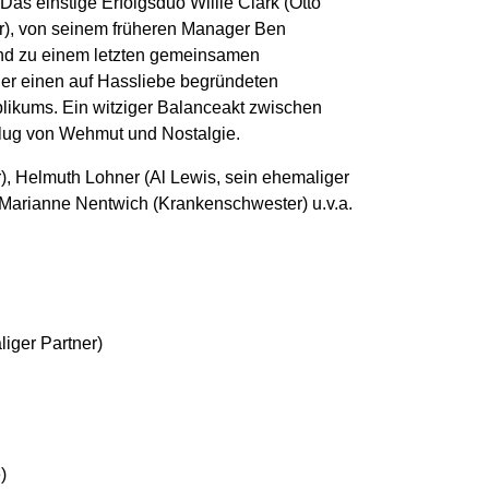
as einstige Erfolgsduo Willie Clark (Otto
r), von seinem früheren Manager Ben
nd zu einem letzten gemeinsamen
ander einen auf Hassliebe begründeten
ikums. Ein witziger Balanceakt zwischen
flug von Wehmut und Nostalgie.
r), Helmuth Lohner (Al Lewis, sein ehemaliger
 Marianne Nentwich (Krankenschwester) u.v.a.
iger Partner)
)