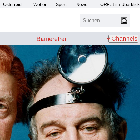
Österreich
Wetter
Sport
News
ORF.at im Überblick
Suchen
bis Z
Barrierefrei
Channels
Barrierefrei