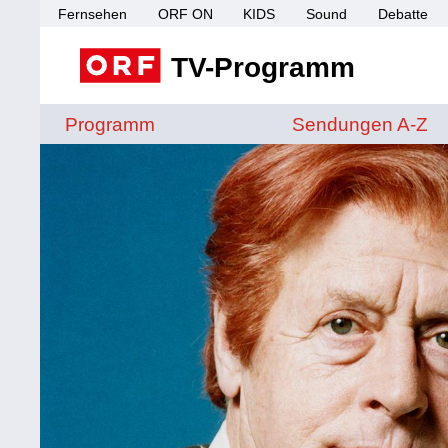
Fernsehen
ORF ON
KIDS
Sound
Debatte
TV-Programm
Sendungen von A 
Programm
Sendungen A-Z