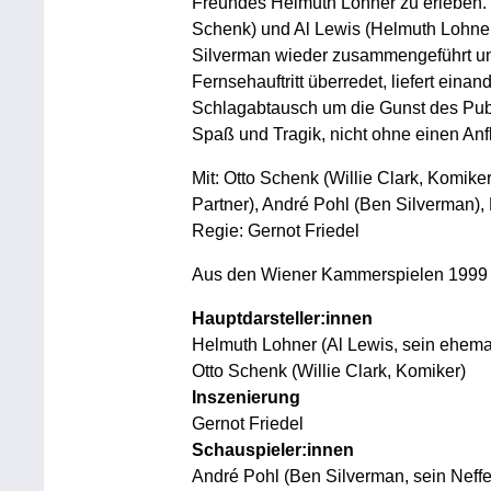
Freundes Helmuth Lohner zu erleben. D
Schenk) und Al Lewis (Helmuth Lohne
Silverman wieder zusammengeführt u
Fernsehauftritt überredet, liefert ein
Schlagabtausch um die Gunst des Publ
Spaß und Tragik, nicht ohne einen An
Mit: Otto Schenk (Willie Clark, Komike
Partner), André Pohl (Ben Silverman),
Regie: Gernot Friedel
Aus den Wiener Kammerspielen 1999
Hauptdarsteller:innen
Helmuth Lohner (Al Lewis, sein ehemal
Otto Schenk (Willie Clark, Komiker)
Inszenierung
Gernot Friedel
Schauspieler:innen
André Pohl (Ben Silverman, sein Neffe