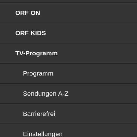
ORF ON
ORF KIDS
TV-Programm
Programm
Sendungen von A bis Z
Sendungen A-Z
Barrierefrei
Barrierefrei
Einstellungen