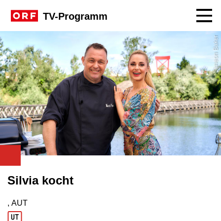
Navig
TV-Programm
Simeon Baker
Silvia kocht
, AUT
Produktionsland: AUT