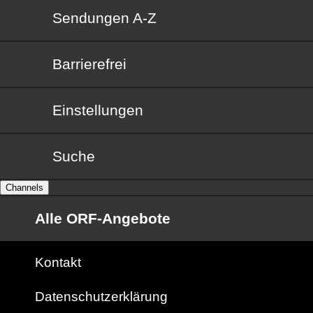
Sendungen von A bis Z
Sendungen A-Z
Barrierefrei
Barrierefrei
Einstellungen
Suche
Channels
Alle ORF-Angebote
Kontakt
Datenschutzerklärung