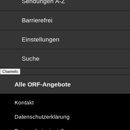
Sendungen von A bis Z
Sendungen A-Z
Barrierefrei
Barrierefrei
Einstellungen
Suche
Channels
Alle ORF-Angebote
Kontakt
Datenschutzerklärung