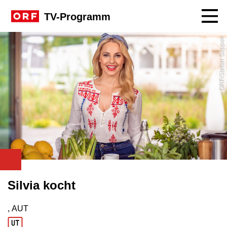
Navig
TV-Programm
ORF/Stefan Sappert
Silvia kocht
, AUT
Produktionsland: AUT