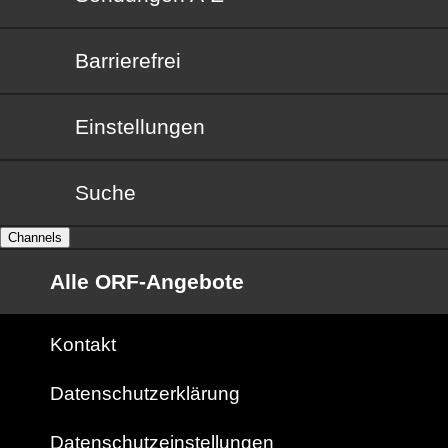
Barrierefrei
Barrierefrei
Einstellungen
Suche
Channels
Alle ORF-Angebote
Kontakt
Datenschutzerklärung
Datenschutzeinstellungen