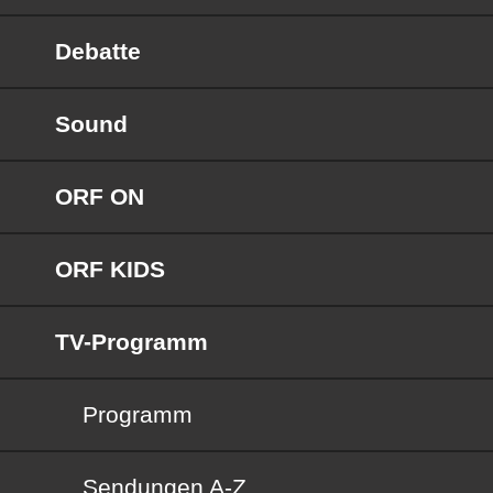
Debatte
Sound
ORF ON
ORF KIDS
TV-Programm
Programm
Sendungen von A bis Z
Sendungen A-Z