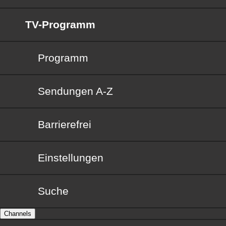
TV-Programm
Programm
Sendungen von A bis Z
Sendungen A-Z
Barrierefrei
Barrierefrei
Einstellungen
Suche
Channels