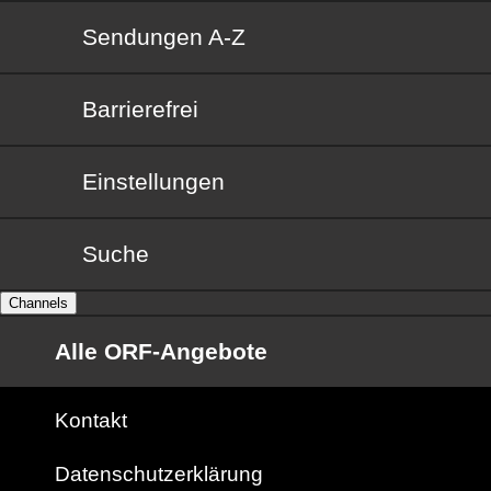
Sendungen von A bis Z
Sendungen A-Z
Barrierefrei
Barrierefrei
Einstellungen
Suche
Channels
Alle ORF-Angebote
Kontakt
Datenschutzerklärung