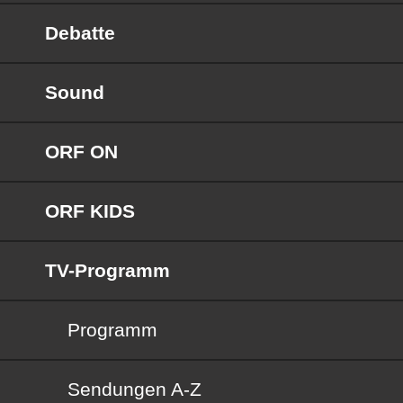
Debatte
Sound
ORF ON
ORF KIDS
TV-Programm
Programm
Sendungen von A bis Z
Sendungen A-Z