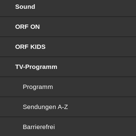
Sound
ORF ON
ORF KIDS
TV-Programm
Programm
Sendungen von A bis Z
Sendungen A-Z
Barrierefrei
Barrierefrei