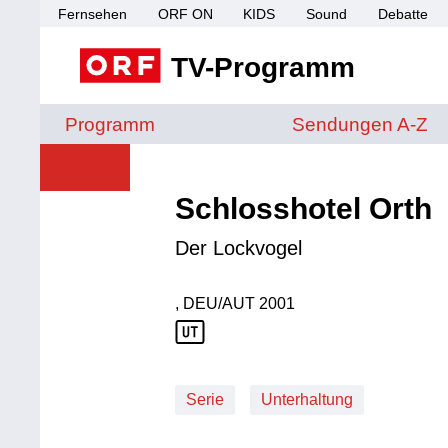
Fernsehen
ORF ON
KIDS
Sound
Debatte
TV-Programm
Sendungen von A 
Programm
Sendungen A-Z
Schlosshotel Orth
Der Lockvogel
, DEU/AUT
2001
Produktionsland: DEU/AUT
Produktionsjahr: 2001
Serie
Unterhaltung