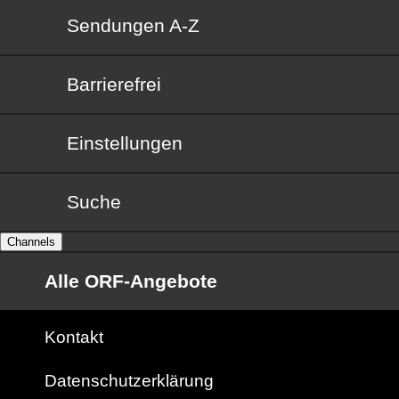
Sendungen von A bis Z
Sendungen A-Z
Barrierefrei
Barrierefrei
Einstellungen
Suche
Channels
Alle ORF-Angebote
Kontakt
Datenschutzerklärung