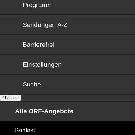
Programm
Sendungen von A bis Z
Sendungen A-Z
Barrierefrei
Barrierefrei
Einstellungen
Suche
Channels
Alle ORF-Angebote
Kontakt