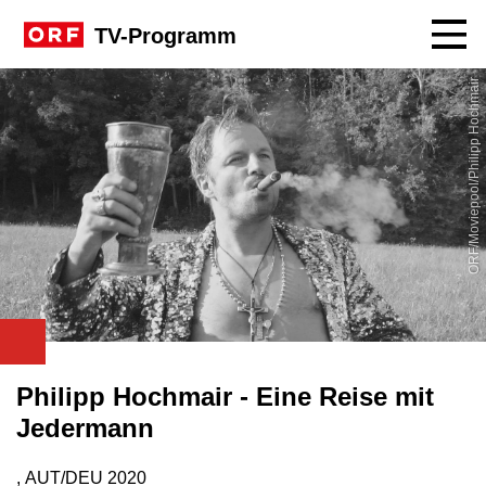
Navig
TV-Programm
ORF/Moviepool/Philipp Hochmair
Philipp Hochmair - Eine Reise mit
Jedermann
, AUT/DEU
2020