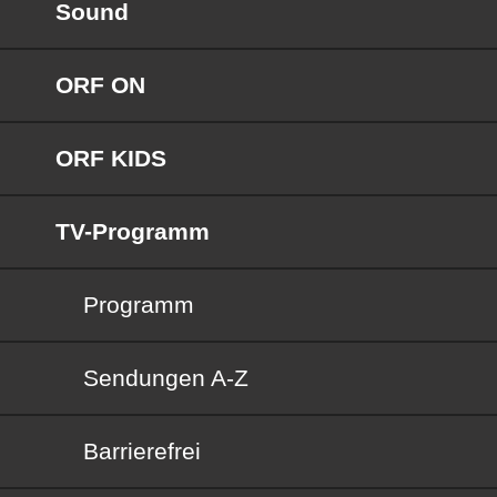
Sound
ORF ON
ORF KIDS
TV-Programm
Programm
Sendungen von A bis Z
Sendungen A-Z
Barrierefrei
Barrierefrei